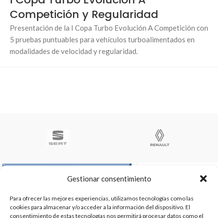
Competición y Regularidad
Presentación de la I Copa Turbo Evolución A Competición con
5 pruebas puntuables para vehículos turboalimentados en
modalidades de velocidad y regularidad.
Gestionar consentimiento
Para ofrecer las mejores experiencias, utilizamos tecnologías como las
Te ayudamos a ser el numero 1
cookies para almacenar y/o acceder a la información del dispositivo. El
C/ Arquimedes 61 nave 2. Fuenlabrada
consentimiento de estas tecnologías nos permitirá procesar datos como el