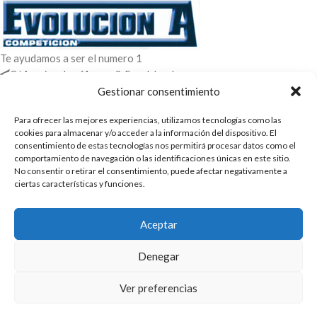
Te ayudamos a ser el numero 1
C/ Arquimedes 61 nave 2. Fuenlabrada
WhatsApp +34 670604426
Gestionar consentimiento
+34 916659294
Para ofrecer las mejores experiencias, utilizamos tecnologías como las
ENTRADAS RECIENTES
cookies para almacenar y/o acceder a la información del dispositivo. El
consentimiento de estas tecnologías nos permitirá procesar datos como el
comportamiento de navegación o las identificaciones únicas en este sitio.
POLÍTICAS
No consentir o retirar el consentimiento, puede afectar negativamente a
ciertas características y funciones.
ENLACES
CATEGORIAS
Aceptar
2025 | Evolucion-A Competicion: Fabricación y distribución,
Denegar
comercialización de repuestos para automóvil
Ver preferencias