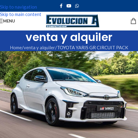
Skip to navigation
Skip to main content
MENU
venta y alquiler
Home
venta y alquiler
TOYOTA YARIS GR CIRCUIT PACK