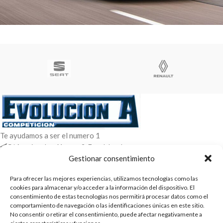
TOYOTA YARIS N1 MECANICA EVO X
Alquiler
Venta
Te ayudamos a ser el numero 1
C/ Arquimedes 61 nave 2. Fuenlabrada
WhatsApp +34 670604426
Gestionar consentimiento
+34 916659294
Para ofrecer las mejores experiencias, utilizamos tecnologías como las
ENTRADAS RECIENTES
cookies para almacenar y/o acceder a la información del dispositivo. El
consentimiento de estas tecnologías nos permitirá procesar datos como el
comportamiento de navegación o las identificaciones únicas en este sitio.
POLÍTICAS
No consentir o retirar el consentimiento, puede afectar negativamente a