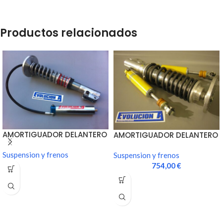
Productos relacionados
AMORTIGUADOR DELANTERO
AMORTIGUADOR DELANTERO
3 VIAS 11 TURBO
BILSTEIN GrA (unidad)
Suspension y frenos
Suspension y frenos
754,00
€