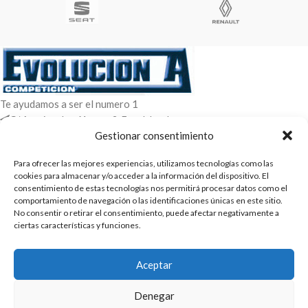
Te ayudamos a ser el numero 1
C/ Arquimedes 61 nave 2. Fuenlabrada
WhatsApp +34 670604426
Gestionar consentimiento
+34 916659294
Para ofrecer las mejores experiencias, utilizamos tecnologías como las
cookies para almacenar y/o acceder a la información del dispositivo. El
ENTRADAS RECIENTES
consentimiento de estas tecnologías nos permitirá procesar datos como el
comportamiento de navegación o las identificaciones únicas en este sitio.
POLÍTICAS
No consentir o retirar el consentimiento, puede afectar negativamente a
ciertas características y funciones.
ENLACES
CATEGORIAS
Aceptar
2025 | Evolucion-A Competicion: Fabricación y distribución,
Denegar
comercialización de repuestos para automóvil