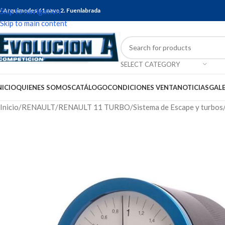
/ Arquimedes 61 nave 2. Fuenlabrada
Skip to navigation
Skip to main content
SELECT CATEGORY
NICIO
QUIENES SOMOS
CATÁLOGO
CONDICIONES VENTA
NOTICIAS
GALE
Inicio
RENAULT
RENAULT 11 TURBO
Sistema de Escape y turbos