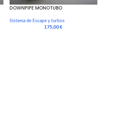
DOWNPIPE MONOTUBO
FILTRO AIRE C
DIRECTA
Sistema de Escape y turbos
Sistema de Escap
175,00
€