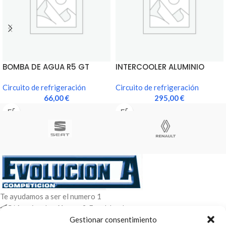
BOMBA DE AGUA R5 GT
INTERCOOLER ALUMINIO
TURBO
RENAULT 11 TURBO GR A
Circuito de refrigeración
150CV
Circuito de refrigeración
66,00
€
295,00
€
Te ayudamos a ser el numero 1
C/ Arquimedes 61 nave 2. Fuenlabrada
WhatsApp +34 670604426
Gestionar consentimiento