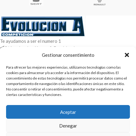
Te ayudamos a ser el numero 1
C/ Arquimedes 61 nave 2. Fuenlabrada
WhatsApp +34 670604426
Gestionar consentimiento
+34 916659294
Para ofrecer las mejores experiencias, utilizamos tecnologías como las
ENTRADAS RECIENTES
cookies para almacenar y/o acceder a la información del dispositivo. El
consentimiento de estas tecnologías nos permitirá procesar datos como el
comportamiento de navegación o las identificaciones únicas en este sitio.
POLÍTICAS
No consentir o retirar el consentimiento, puede afectar negativamente a
ciertas características y funciones.
ENLACES
CATEGORIAS
Aceptar
2025 | Evolucion-A Competicion: Fabricación y distribución,
Denegar
comercialización de repuestos para automóvil