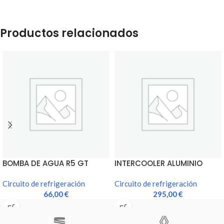
Productos relacionados
BOMBA DE AGUA R5 GT
INTERCOOLER ALUMINIO
TURBO
RENAULT 11 TURBO GR A
Circuito de refrigeración
150CV
Circuito de refrigeración
66,00
€
295,00
€