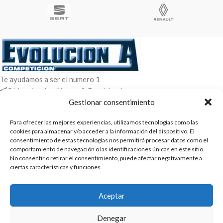
Te ayudamos a ser el numero 1
C/ Arquimedes 61 nave 2. Fuenlabrada
WhatsApp +34 670604426
Gestionar consentimiento
+34 916659294
Para ofrecer las mejores experiencias, utilizamos tecnologías como las
ENTRADAS RECIENTES
cookies para almacenar y/o acceder a la información del dispositivo. El
consentimiento de estas tecnologías nos permitirá procesar datos como el
comportamiento de navegación o las identificaciones únicas en este sitio.
POLÍTICAS
No consentir o retirar el consentimiento, puede afectar negativamente a
ciertas características y funciones.
ENLACES
CATEGORIAS
Aceptar
2025 | Evolucion-A Competicion: Fabricación y distribución,
Denegar
comercialización de repuestos para automóvil