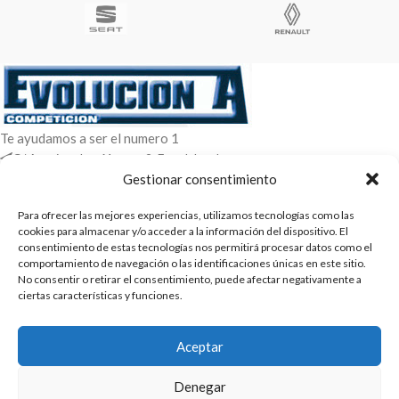
Te ayudamos a ser el numero 1
C/ Arquimedes 61 nave 2. Fuenlabrada
WhatsApp +34 670604426
Gestionar consentimiento
+34 916659294
Para ofrecer las mejores experiencias, utilizamos tecnologías como las
ENTRADAS RECIENTES
cookies para almacenar y/o acceder a la información del dispositivo. El
consentimiento de estas tecnologías nos permitirá procesar datos como el
comportamiento de navegación o las identificaciones únicas en este sitio.
POLÍTICAS
No consentir o retirar el consentimiento, puede afectar negativamente a
ciertas características y funciones.
ENLACES
CATEGORIAS
Aceptar
2025 | Evolucion-A Competicion: Fabricación y distribución,
Denegar
comercialización de repuestos para automóvil