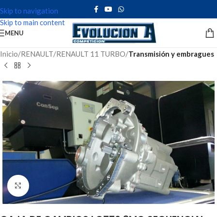
Skip to navigation
Skip to main content
MENU
Inicio
RENAULT
RENAULT 11 TURBO
Transmisión y embragues
Click to enlarge