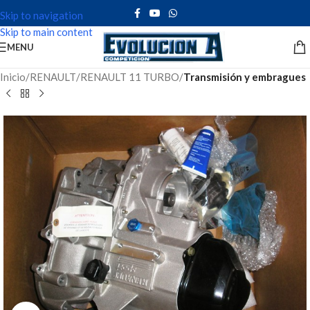
Skip to navigation
Skip to main content
MENU
Inicio
RENAULT
RENAULT 11 TURBO
Transmisión y embragues