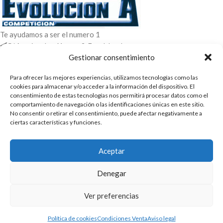
Te ayudamos a ser el numero 1
C/ Arquimedes 61 nave 2. Fuenlabrada
WhatsApp +34 670604426
Gestionar consentimiento
+34 916659294
Para ofrecer las mejores experiencias, utilizamos tecnologías como las
ENTRADAS RECIENTES
cookies para almacenar y/o acceder a la información del dispositivo. El
consentimiento de estas tecnologías nos permitirá procesar datos como el
comportamiento de navegación o las identificaciones únicas en este sitio.
POLÍTICAS
No consentir o retirar el consentimiento, puede afectar negativamente a
ciertas características y funciones.
ENLACES
CATEGORIAS
Aceptar
2025 | Evolucion-A Competicion: Fabricación y distribución,
Denegar
comercialización de repuestos para automóvil
Ver preferencias
Política de cookies
Condiciones Venta
Aviso legal