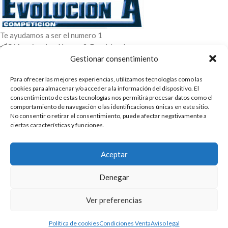
Te ayudamos a ser el numero 1
C/ Arquimedes 61 nave 2. Fuenlabrada
WhatsApp +34 670604426
Gestionar consentimiento
+34 916659294
Para ofrecer las mejores experiencias, utilizamos tecnologías como las
ENTRADAS RECIENTES
cookies para almacenar y/o acceder a la información del dispositivo. El
consentimiento de estas tecnologías nos permitirá procesar datos como el
comportamiento de navegación o las identificaciones únicas en este sitio.
POLÍTICAS
No consentir o retirar el consentimiento, puede afectar negativamente a
ciertas características y funciones.
ENLACES
CATEGORIAS
Aceptar
2025 | Evolucion-A Competicion: Fabricación y distribución,
Denegar
comercialización de repuestos para automóvil
Ver preferencias
Política de cookies
Condiciones Venta
Aviso legal