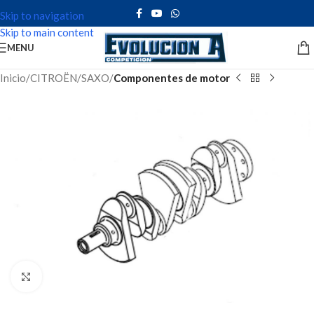
Skip to navigation
Skip to main content
MENU
Inicio
CITROËN
SAXO
Componentes de motor
Click to enlarge