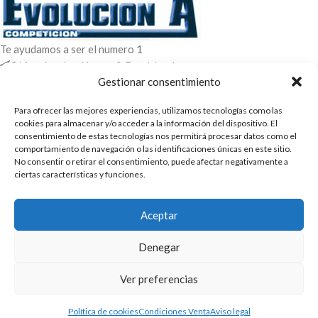
Te ayudamos a ser el numero 1
C/ Arquimedes 61 nave 2. Fuenlabrada
WhatsApp +34 670604426
Gestionar consentimiento
+34 916659294
Para ofrecer las mejores experiencias, utilizamos tecnologías como las
ENTRADAS RECIENTES
cookies para almacenar y/o acceder a la información del dispositivo. El
consentimiento de estas tecnologías nos permitirá procesar datos como el
comportamiento de navegación o las identificaciones únicas en este sitio.
POLÍTICAS
No consentir o retirar el consentimiento, puede afectar negativamente a
ciertas características y funciones.
ENLACES
CATEGORIAS
Aceptar
2025 | Evolucion-A Competicion: Fabricación y distribución,
Denegar
comercialización de repuestos para automóvil
Ver preferencias
Política de cookies
Condiciones Venta
Aviso legal