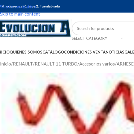
/ Arquimedes 61 nave 2. Fuenlabrada
Skip to navigation
Skip to main content
SELECT CATEGORY
NICIO
QUIENES SOMOS
CATÁLOGO
CONDICIONES VENTA
NOTICIAS
GALE
Inicio
RENAULT
RENAULT 11 TURBO
Accesorios varios
ARNESE