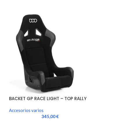
BACKET GP RACE LIGHT – TOP RALLY
BATERIA LITIO 
LIGHT FIA
Accesorios varios
Accesorios vario
345,00
€