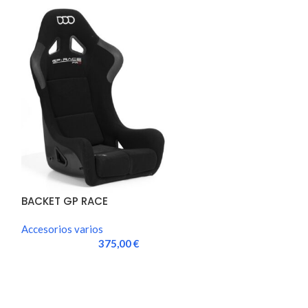
BACKET GP RACE
BACKET GP RAC
LIGHT FIA
Accesorios varios
Accesorios vario
375,00
€