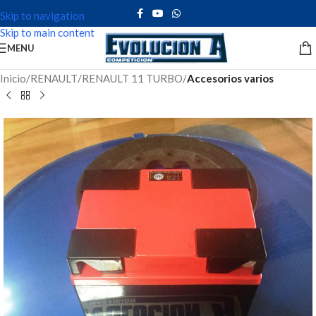
Skip to navigation
Skip to main content
MENU
Inicio
RENAULT
RENAULT 11 TURBO
Accesorios varios